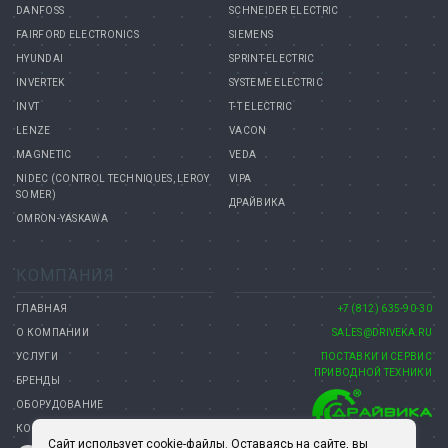
DANFOSS
SCHNEIDER ELECTRIC
FAIRFORD ELECTRONICS
SIEMENS
HYUNDAI
SPRINT-ELECTRIC
INVERTEK
SYSTEME ELECTRIC
INVT
T-T ELECTRIC
LENZE
VACON
MAGNETIC
VEDA
NIDEC (CONTROL TECHNIQUES, LEROY
VIPA
SOMER)
ДРАЙВИКА
OMRON-YASKAWA
КОМПАНИЯ
ГЛАВНАЯ
+7 (812) 635-90-30
О КОМПАНИИ
SALES@DRIVEKA.RU
УСЛУГИ
ПОСТАВКИ И СЕРВИС
ПРИВОДНОЙ ТЕХНИКИ
БРЕНДЫ
ОБОРУДОВАНИЕ
КОНТАКТЫ
Сайт использует cookie-файлы. Оставаясь на сайте, вы