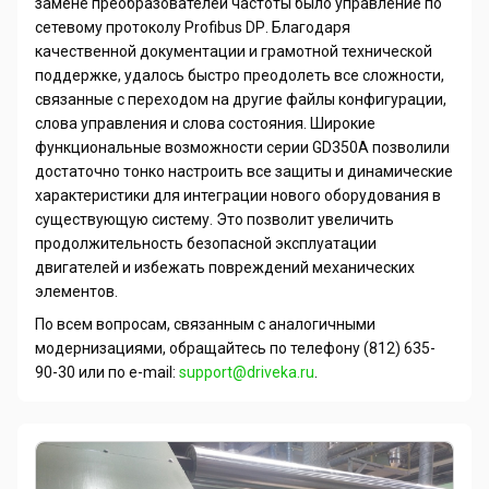
замене преобразователей частоты было управление по
сетевому протоколу
Profibus
DP
. Благодаря
качественной документации и грамотной технической
поддержке, удалось быстро преодолеть все сложности,
связанные с переходом на другие файлы конфигурации,
слова управления и слова состояния. Широкие
функциональные возможности серии
GD
350
A
позволили
достаточно тонко настроить все защиты и динамические
характеристики для интеграции нового оборудования в
существующую систему. Это позволит увеличить
продолжительность безопасной эксплуатации
двигателей и избежать повреждений механических
элементов.
По всем вопросам, связанным с аналогичными
модернизациями, обращайтесь по телефону (812) 635-
90-30 или по
e
-
mail
:
support
@
driveka
.
ru
.