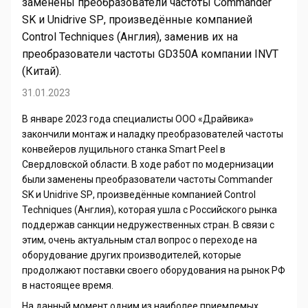
заменены преобразователи частоты
Commander
SK
и
Unidrive
SP
, произведённые компанией
Control
Techniques
(Англия), заменив их на
преобразователи частоты GD350A компании
INVT
(Китай).
31.01.2023
В январе 2023 года специалисты ООО «Драйвика»
закончили монтаж и наладку преобразователей частоты
конвейеров лущильного станка
Smart
Peel
в
Свердловской области. В ходе работ по модернизации
были заменены преобразователи частоты
Commander
SK
и
Unidrive
SP
, произведённые компанией
Control
Techniques
(Англия), которая ушла с Российского рынка
поддержав санкции недружественных стран. В связи с
этим, очень актуальным стал вопрос о переходе на
оборудование других производителей, которые
продолжают поставки своего оборудования на рынок РФ
в настоящее время.
На данный момент одним из наиболее приемлемых