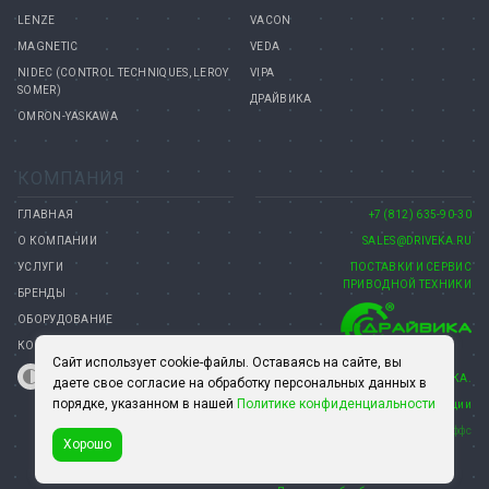
LENZE
VACON
MAGNETIC
VEDA
NIDEC (CONTROL TECHNIQUES, LEROY
VIPA
SOMER)
ДРАЙВИКА
OMRON-YASKAWA
КОМПАНИЯ
ГЛАВНАЯ
+7 (812) 635-90-30
О КОМПАНИИ
SALES@DRIVEKA.RU
УСЛУГИ
ПОСТАВКИ И СЕРВИС
ПРИВОДНОЙ ТЕХНИКИ
БРЕНДЫ
ОБОРУДОВАНИЕ
КОНТАКТЫ
Сайт использует cookie-файлы. Оставаясь на сайте, вы
© 2008–2026 КОМПАНИЯ ДРАЙВИКА.
даете свое согласие на обработку персональных данных в
порядке, указанном в нашей
Политике конфиденциальности
15 лет на рынке автоматизации
Создание сайта— Петроффс
Хорошо