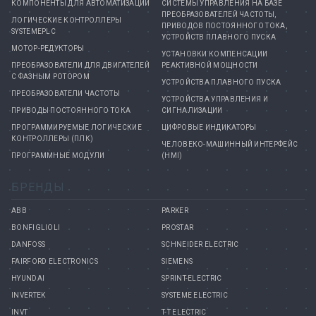
КОМПОНЕНТЫ ДЛЯ АВТОМАТИЗАЦИИ
СИСТЕМЫ УПРАВЛЕНИЯ НА БАЗЕ
ПРЕОБРАЗОВАТЕЛЕЙ ЧАСТОТЫ,
ЛОГИЧЕСКИЕ КОНТРОЛЛЕРЫ
ПРИВОДОВ ПОСТОЯННОГО ТОКА,
SYSTEMEPLC
УСТРОЙСТВ ПЛАВНОГО ПУСКА
МОТОР-РЕДУКТОРЫ
УСТАНОВКИ КОМПЕНСАЦИИ
ПРЕОБРАЗОВАТЕЛИ ДЛЯ ДВИГАТЕЛЕЙ
РЕАКТИВНОЙ МОЩНОСТИ
С ФАЗНЫМ РОТОРОМ
УСТРОЙСТВА ПЛАВНОГО ПУСКА
ПРЕОБРАЗОВАТЕЛИ ЧАСТОТЫ
УСТРОЙСТВА УПРАВЛЕНИЯ И
ПРИВОДЫ ПОСТОЯННОГО ТОКА
СИГНАЛИЗАЦИИ
ПРОГРАММИРУЕМЫЕ ЛОГИЧЕСКИЕ
ЦИФРОВЫЕ ИНДИКАТОРЫ
КОНТРОЛЛЕРЫ (ПЛК)
ЧЕЛОВЕКО-МАШИННЫЙ ИНТЕРФЕЙС
ПРОГРАММНЫЕ МОДУЛИ
(HMI)
БРЕНДЫ
ABB
PARKER
BONFIGLIOLI
PROSTAR
DANFOSS
SCHNEIDER ELECTRIC
FAIRFORD ELECTRONICS
SIEMENS
HYUNDAI
SPRINT-ELECTRIC
INVERTEK
SYSTEME ELECTRIC
INVT
T-T ELECTRIC