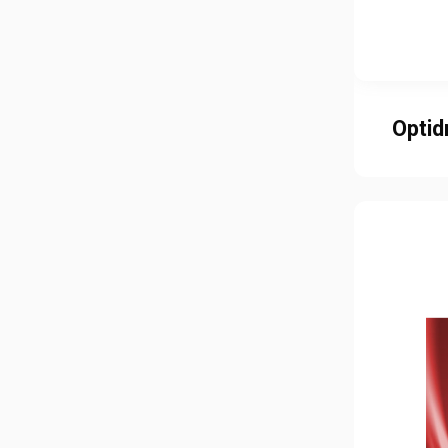
Установки компенсации реактивной
мощности
Устройства плавного пуска
Optid
Устройства управления и
сигнализации
Цифровые индикаторы
Человеко-машинный интерфейс
(HMI)