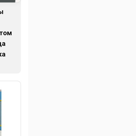
ы
стом
да
ка