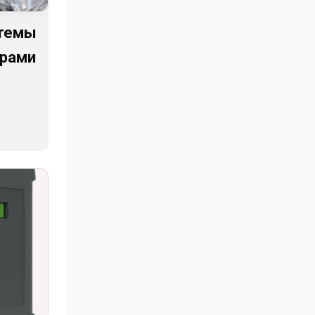
стемы
драми