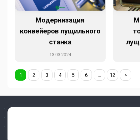
Модернизация
М
конвейеров лущильного
т
станка
лущ
13.03.2024
1
2
3
4
5
6
...
12
>