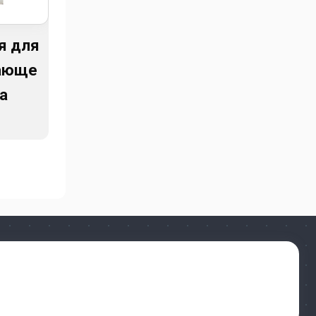
я для
ающе
а