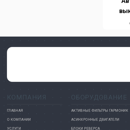
Ав
Установки компенсации реактивной
мощности
вы
Устройства плавного пуска
Устройства управления и
сигнализации
Цифровые индикаторы
Человеко-машинный интерфейс
(HMI)
КОМПАНИЯ
ОБОРУДОВАНИЕ
ГЛАВНАЯ
АКТИВНЫЕ ФИЛЬТРЫ ГАРМОНИК
О КОМПАНИИ
АСИНХРОННЫЕ ДВИГАТЕЛИ
УСЛУГИ
БЛОКИ РЕВЕРСА