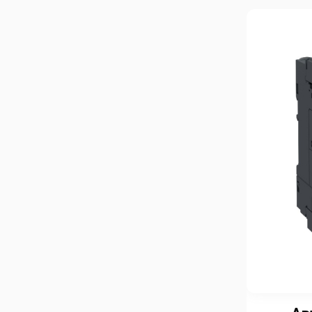
Пуско-регулирующая аппаратура
Серводвигатели
Сервоприводы
Синхронные двигатели
Системы контроля и учета
электроэнергии
Системы управления на базе
преобразователей частоты,
приводов постоянного тока,
устройств плавного пуска