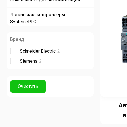
Логические контроллеры
SystemePLC
Мотор-редукторы
Бренд
Преобразователи для двигателей с
Schneider Electric
2
фазным ротором
Siemens
2
Преобразователи частоты
Приводы постоянного тока
Программируемые логические
Ав
контроллеры (ПЛК)
в
Программные модули