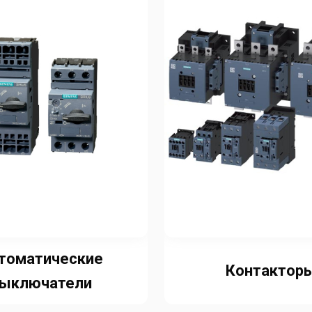
томатические
Контактор
ыключатели