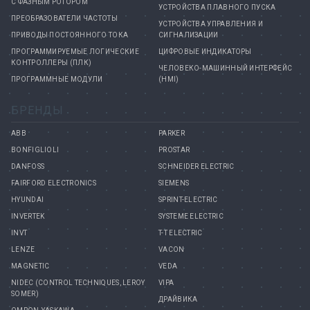
С ФАЗНЫМ РОТОРОМ
УСТРОЙСТВА ПЛАВНОГО ПУСКА
ПРЕОБРАЗОВАТЕЛИ ЧАСТОТЫ
УСТРОЙСТВА УПРАВЛЕНИЯ И
ПРИВОДЫ ПОСТОЯННОГО ТОКА
СИГНАЛИЗАЦИИ
ПРОГРАММИРУЕМЫЕ ЛОГИЧЕСКИЕ
ЦИФРОВЫЕ ИНДИКАТОРЫ
КОНТРОЛЛЕРЫ (ПЛК)
ЧЕЛОВЕКО-МАШИННЫЙ ИНТЕРФЕЙС
ПРОГРАММНЫЕ МОДУЛИ
(HMI)
БРЕНДЫ
ABB
PARKER
BONFIGLIOLI
PROSTAR
DANFOSS
SCHNEIDER ELECTRIC
FAIRFORD ELECTRONICS
SIEMENS
HYUNDAI
SPRINT-ELECTRIC
INVERTEK
SYSTEME ELECTRIC
INVT
T-T ELECTRIC
LENZE
VACON
MAGNETIC
VEDA
NIDEC (CONTROL TECHNIQUES, LEROY
VIPA
SOMER)
ДРАЙВИКА