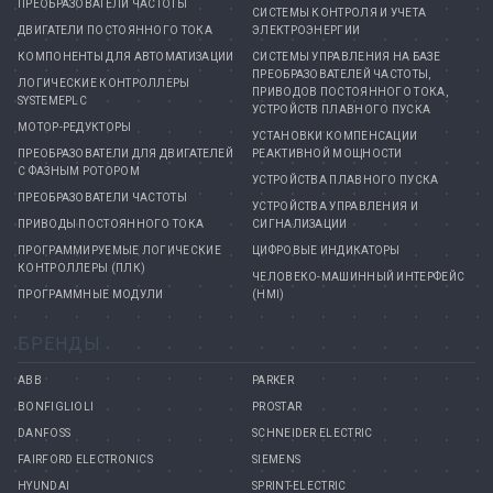
ПРЕОБРАЗОВАТЕЛИ ЧАСТОТЫ
СИСТЕМЫ КОНТРОЛЯ И УЧЕТА
ДВИГАТЕЛИ ПОСТОЯННОГО ТОКА
ЭЛЕКТРОЭНЕРГИИ
КОМПОНЕНТЫ ДЛЯ АВТОМАТИЗАЦИИ
СИСТЕМЫ УПРАВЛЕНИЯ НА БАЗЕ
ПРЕОБРАЗОВАТЕЛЕЙ ЧАСТОТЫ,
ЛОГИЧЕСКИЕ КОНТРОЛЛЕРЫ
ПРИВОДОВ ПОСТОЯННОГО ТОКА,
SYSTEMEPLC
УСТРОЙСТВ ПЛАВНОГО ПУСКА
МОТОР-РЕДУКТОРЫ
УСТАНОВКИ КОМПЕНСАЦИИ
ПРЕОБРАЗОВАТЕЛИ ДЛЯ ДВИГАТЕЛЕЙ
РЕАКТИВНОЙ МОЩНОСТИ
С ФАЗНЫМ РОТОРОМ
УСТРОЙСТВА ПЛАВНОГО ПУСКА
ПРЕОБРАЗОВАТЕЛИ ЧАСТОТЫ
УСТРОЙСТВА УПРАВЛЕНИЯ И
ПРИВОДЫ ПОСТОЯННОГО ТОКА
СИГНАЛИЗАЦИИ
ПРОГРАММИРУЕМЫЕ ЛОГИЧЕСКИЕ
ЦИФРОВЫЕ ИНДИКАТОРЫ
КОНТРОЛЛЕРЫ (ПЛК)
ЧЕЛОВЕКО-МАШИННЫЙ ИНТЕРФЕЙС
ПРОГРАММНЫЕ МОДУЛИ
(HMI)
БРЕНДЫ
ABB
PARKER
BONFIGLIOLI
PROSTAR
DANFOSS
SCHNEIDER ELECTRIC
FAIRFORD ELECTRONICS
SIEMENS
HYUNDAI
SPRINT-ELECTRIC