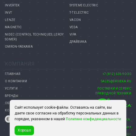
INVERTEK
SYSTEME ELECTRIC
INVT
T-T ELECTRIC
LENZE
VACON
MAGNETIC
VEDA
NIDEC (CONTROL TECHNIQUES, LEROY
VIPA
SOMER)
ДРАЙВИКА
OMRON-YASKAWA
КОМПАНИЯ
ГЛАВНАЯ
+7 (812) 635-90-30
О КОМПАНИИ
SALES@DRIVEKA.RU
УСЛУГИ
ПОСТАВКИ И СЕРВИС
ПРИВОДНОЙ ТЕХНИКИ
БРЕНДЫ
ОБОРУДОВАНИЕ
Сайт использует cookie-файлы. Оставаясь на сайте, вы
КОНТАКТЫ
даете свое согласие на обработку персональных данных в
порядке, указанном в нашей
Политике конфиденциальности
© 2008–2026 КОМПАНИЯ ДРАЙВИКА.
15 лет на рынке автоматизации
Хорошо
Создание сайта— Петроффс