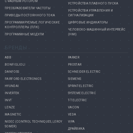
С ФАЗНЫМ РОТОРОМ
УСТРОЙСТВА ПЛАВНОГО ПУСКА
ПРЕОБРАЗОВАТЕЛИ ЧАСТОТЫ
УСТРОЙСТВА УПРАВЛЕНИЯ И
ПРИВОДЫ ПОСТОЯННОГО ТОКА
СИГНАЛИЗАЦИИ
ПРОГРАММИРУЕМЫЕ ЛОГИЧЕСКИЕ
ЦИФРОВЫЕ ИНДИКАТОРЫ
КОНТРОЛЛЕРЫ (ПЛК)
ЧЕЛОВЕКО-МАШИННЫЙ ИНТЕРФЕЙС
ПРОГРАММНЫЕ МОДУЛИ
(HMI)
БРЕНДЫ
ABB
PARKER
BONFIGLIOLI
PROSTAR
DANFOSS
SCHNEIDER ELECTRIC
FAIRFORD ELECTRONICS
SIEMENS
HYUNDAI
SPRINT-ELECTRIC
INVERTEK
SYSTEME ELECTRIC
INVT
T-T ELECTRIC
LENZE
VACON
MAGNETIC
VEDA
NIDEC (CONTROL TECHNIQUES, LEROY
VIPA
SOMER)
ДРАЙВИКА