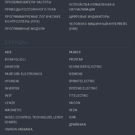
ПРЕОБРАЗОВАТЕЛИ ЧАСТОТЫ
УСТРОЙСТВА УПРАВЛЕНИЯ И
ПРИВОДЫ ПОСТОЯННОГО ТОКА
СИГНАЛИЗАЦИИ
ПРОГРАММИРУЕМЫЕ ЛОГИЧЕСКИЕ
ЦИФРОВЫЕ ИНДИКАТОРЫ
КОНТРОЛЛЕРЫ (ПЛК)
ЧЕЛОВЕКО-МАШИННЫЙ ИНТЕРФЕЙС
ПРОГРАММНЫЕ МОДУЛИ
(HMI)
БРЕНДЫ
ABB
PARKER
BONFIGLIOLI
PROSTAR
DANFOSS
SCHNEIDER ELECTRIC
FAIRFORD ELECTRONICS
SIEMENS
HYUNDAI
SPRINT-ELECTRIC
INVERTEK
SYSTEME ELECTRIC
INVT
T-T ELECTRIC
LENZE
VACON
MAGNETIC
VEDA
NIDEC (CONTROL TECHNIQUES, LEROY
VIPA
SOMER)
ДРАЙВИКА
OMRON-YASKAWA