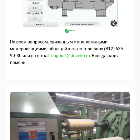
По всем вопросам, связанным с аналогичными
модернизациями, обращайтесь по телефону (812) 635-
90-30 или по
e
-
mail
:
support
@
driveka
.
ru
. Всегда рады
помочь.