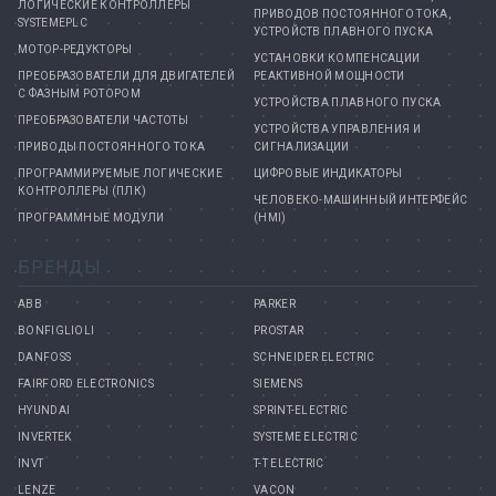
ЛОГИЧЕСКИЕ КОНТРОЛЛЕРЫ
ПРИВОДОВ ПОСТОЯННОГО ТОКА,
SYSTEMEPLC
УСТРОЙСТВ ПЛАВНОГО ПУСКА
МОТОР-РЕДУКТОРЫ
УСТАНОВКИ КОМПЕНСАЦИИ
ПРЕОБРАЗОВАТЕЛИ ДЛЯ ДВИГАТЕЛЕЙ
РЕАКТИВНОЙ МОЩНОСТИ
С ФАЗНЫМ РОТОРОМ
УСТРОЙСТВА ПЛАВНОГО ПУСКА
ПРЕОБРАЗОВАТЕЛИ ЧАСТОТЫ
УСТРОЙСТВА УПРАВЛЕНИЯ И
ПРИВОДЫ ПОСТОЯННОГО ТОКА
СИГНАЛИЗАЦИИ
ПРОГРАММИРУЕМЫЕ ЛОГИЧЕСКИЕ
ЦИФРОВЫЕ ИНДИКАТОРЫ
КОНТРОЛЛЕРЫ (ПЛК)
ЧЕЛОВЕКО-МАШИННЫЙ ИНТЕРФЕЙС
ПРОГРАММНЫЕ МОДУЛИ
(HMI)
БРЕНДЫ
ABB
PARKER
BONFIGLIOLI
PROSTAR
DANFOSS
SCHNEIDER ELECTRIC
FAIRFORD ELECTRONICS
SIEMENS
HYUNDAI
SPRINT-ELECTRIC
INVERTEK
SYSTEME ELECTRIC
INVT
T-T ELECTRIC
LENZE
VACON