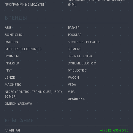
ПРОГРАММНЫЕ МОДУЛИ
(HMI)
БРЕНДЫ
ABB
PARKER
BONFIGLIOLI
PROSTAR
DANFOSS
SCHNEIDER ELECTRIC
FAIRFORD ELECTRONICS
SIEMENS
HYUNDAI
SPRINT-ELECTRIC
INVERTEK
SYSTEME ELECTRIC
INVT
T-T ELECTRIC
LENZE
VACON
MAGNETIC
VEDA
NIDEC (CONTROL TECHNIQUES, LEROY
VIPA
SOMER)
ДРАЙВИКА
OMRON-YASKAWA
КОМПАНИЯ
ГЛАВНАЯ
+7 (812) 635-90-30