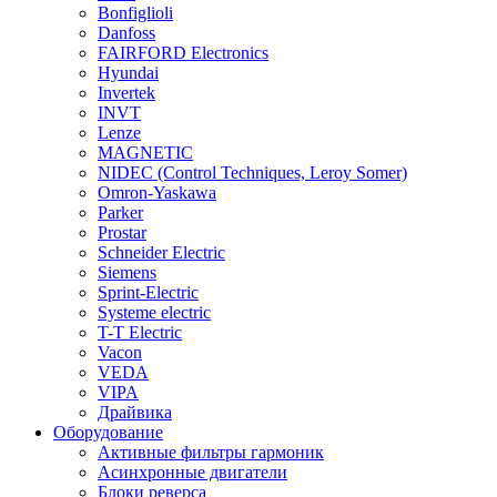
Bonfiglioli
Danfoss
FAIRFORD Electronics
Hyundai
Invertek
INVT
Lenze
MAGNETIC
NIDEC (Control Techniques, Leroy Somer)
Omron-Yaskawa
Parker
Prostar
Schneider Electric
Siemens
Sprint-Electric
Systeme electric
T-T Electric
Vacon
VEDA
VIPA
Драйвика
Оборудование
Активные фильтры гармоник
Асинхронные двигатели
Блоки реверса