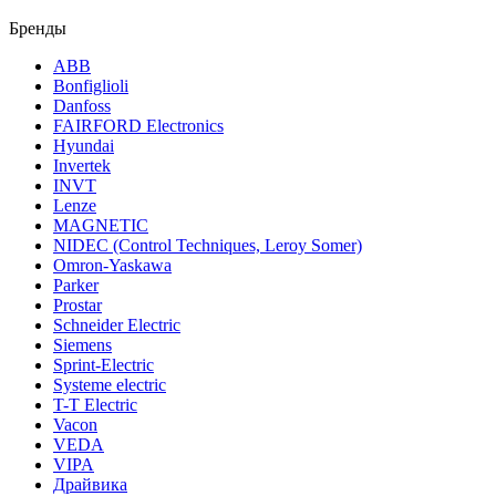
Бренды
ABB
Bonfiglioli
Danfoss
FAIRFORD Electronics
Hyundai
Invertek
INVT
Lenze
MAGNETIC
NIDEC (Control Techniques, Leroy Somer)
Omron-Yaskawa
Parker
Prostar
Schneider Electric
Siemens
Sprint-Electric
Systeme electric
T-T Electric
Vacon
VEDA
VIPA
Драйвика