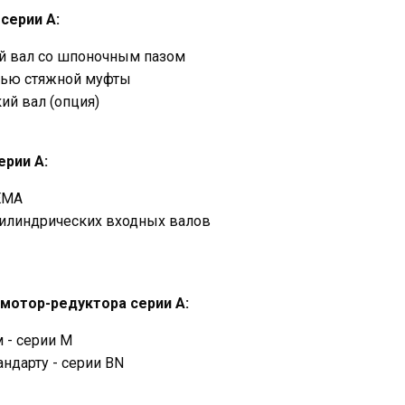
серии А:
лый вал со шпоночным пазом
щью стяжной муфты
й вал (опция)
ерии А:
NEMA
илиндрических входных валов
мотор-редуктора серии А:
 - серии M
андарту - серии BN