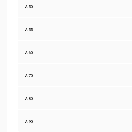
A
5
0
A 55
A
6
0
A
7
0
A
8
0
A
9
0