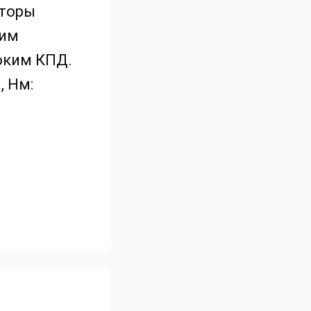
кторы
ким
оким КПД.
, Нм: