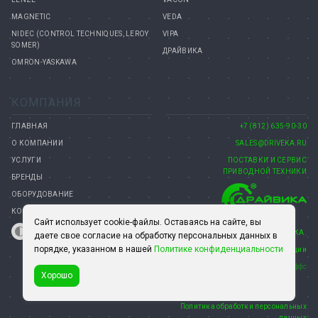
MAGNETIC
VEDA
NIDEC (CONTROL TECHNIQUES, LEROY
VIPA
SOMER)
ДРАЙВИКА
OMRON-YASKAWA
КОМПАНИЯ
ГЛАВНАЯ
+7 (812) 635-90-30
О КОМПАНИИ
SALES@DRIVEKA.RU
УСЛУГИ
ПОСТАВКИ И СЕРВИС
ПРИВОДНОЙ ТЕХНИКИ
БРЕНДЫ
ОБОРУДОВАНИЕ
КОНТАКТЫ
Сайт использует cookie-файлы. Оставаясь на сайте, вы
© 2008–2026 КОМПАНИЯ ДРАЙВИКА.
даете свое согласие на обработку персональных данных в
порядке, указанном в нашей
Политике конфиденциальности
15 лет на рынке автоматизации
Создание сайта— Петроффс
Хорошо
Политика обработки персональных
данных