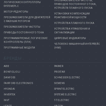
ПРЕОБРАЗОВАТЕЛЕЙ ЧАСТОТЫ,
ЛОГИЧЕСКИЕ КОНТРОЛЛЕРЫ
ПРИВОДОВ ПОСТОЯННОГО ТОКА,
SYSTEMEPLC
УСТРОЙСТВ ПЛАВНОГО ПУСКА
МОТОР-РЕДУКТОРЫ
УСТАНОВКИ КОМПЕНСАЦИИ
ПРЕОБРАЗОВАТЕЛИ ДЛЯ ДВИГАТЕЛЕЙ
РЕАКТИВНОЙ МОЩНОСТИ
С ФАЗНЫМ РОТОРОМ
УСТРОЙСТВА ПЛАВНОГО ПУСКА
ПРЕОБРАЗОВАТЕЛИ ЧАСТОТЫ
УСТРОЙСТВА УПРАВЛЕНИЯ И
ПРИВОДЫ ПОСТОЯННОГО ТОКА
СИГНАЛИЗАЦИИ
ПРОГРАММИРУЕМЫЕ ЛОГИЧЕСКИЕ
ЦИФРОВЫЕ ИНДИКАТОРЫ
КОНТРОЛЛЕРЫ (ПЛК)
ЧЕЛОВЕКО-МАШИННЫЙ ИНТЕРФЕЙС
ПРОГРАММНЫЕ МОДУЛИ
(HMI)
БРЕНДЫ
ABB
PARKER
BONFIGLIOLI
PROSTAR
DANFOSS
SCHNEIDER ELECTRIC
FAIRFORD ELECTRONICS
SIEMENS
HYUNDAI
SPRINT-ELECTRIC
INVERTEK
SYSTEME ELECTRIC
INVT
T-T ELECTRIC
LENZE
VACON