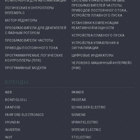
КОМПОНЕНТЫ ДЛЯ АВТОМАТИЗАЦИИ
СИСТЕМЫ УПРАВЛЕНИЯ НА БАЗЕ
ПРЕОБРАЗОВАТЕЛЕЙ ЧАСТОТЫ,
ЛОГИЧЕСКИЕ КОНТРОЛЛЕРЫ
ПРИВОДОВ ПОСТОЯННОГО ТОКА,
SYSTEMEPLC
УСТРОЙСТВ ПЛАВНОГО ПУСКА
МОТОР-РЕДУКТОРЫ
УСТАНОВКИ КОМПЕНСАЦИИ
ПРЕОБРАЗОВАТЕЛИ ДЛЯ ДВИГАТЕЛЕЙ
РЕАКТИВНОЙ МОЩНОСТИ
С ФАЗНЫМ РОТОРОМ
УСТРОЙСТВА ПЛАВНОГО ПУСКА
ПРЕОБРАЗОВАТЕЛИ ЧАСТОТЫ
УСТРОЙСТВА УПРАВЛЕНИЯ И
ПРИВОДЫ ПОСТОЯННОГО ТОКА
СИГНАЛИЗАЦИИ
ПРОГРАММИРУЕМЫЕ ЛОГИЧЕСКИЕ
ЦИФРОВЫЕ ИНДИКАТОРЫ
КОНТРОЛЛЕРЫ (ПЛК)
ЧЕЛОВЕКО-МАШИННЫЙ ИНТЕРФЕЙС
ПРОГРАММНЫЕ МОДУЛИ
(HMI)
БРЕНДЫ
ABB
PARKER
BONFIGLIOLI
PROSTAR
DANFOSS
SCHNEIDER ELECTRIC
FAIRFORD ELECTRONICS
SIEMENS
HYUNDAI
SPRINT-ELECTRIC
INVERTEK
SYSTEME ELECTRIC
INVT
T-T ELECTRIC