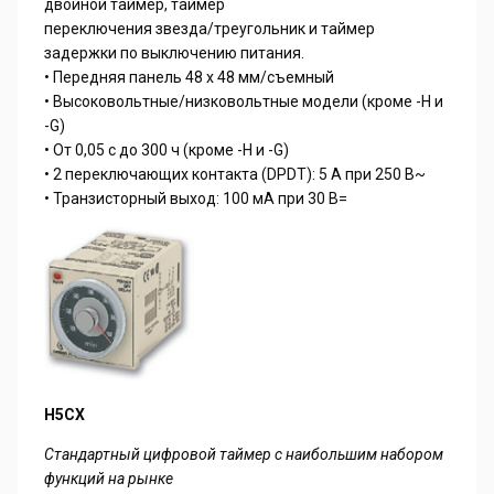
двойной таймер, таймер
переключения звезда/треугольник и таймер
задержки по выключению питания.
• Передняя панель 48 x 48 мм/съемный
• Высоковольтные/низковольтные модели (кроме -H и
-G)
• От 0,05 с до 300 ч (кроме -H и -G)
• 2 переключающих контакта (DPDT): 5 А при 250 В~
• Транзисторный выход: 100 мА при 30 В=
H5CX
Стандартный цифровой таймер с наибольшим набором
функций на рынке