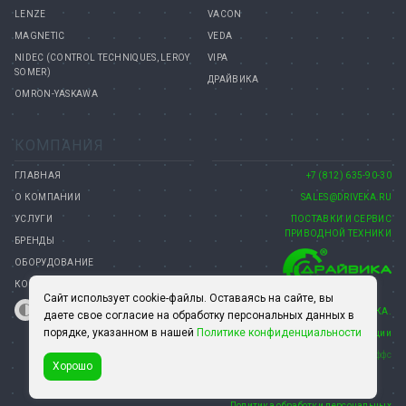
LENZE
VACON
MAGNETIC
VEDA
NIDEC (CONTROL TECHNIQUES, LEROY
VIPA
SOMER)
ДРАЙВИКА
OMRON-YASKAWA
КОМПАНИЯ
ГЛАВНАЯ
+7 (812) 635-90-30
О КОМПАНИИ
SALES@DRIVEKA.RU
УСЛУГИ
ПОСТАВКИ И СЕРВИС
ПРИВОДНОЙ ТЕХНИКИ
БРЕНДЫ
ОБОРУДОВАНИЕ
КОНТАКТЫ
Сайт использует cookie-файлы. Оставаясь на сайте, вы
© 2008–2026 КОМПАНИЯ ДРАЙВИКА.
даете свое согласие на обработку персональных данных в
порядке, указанном в нашей
Политике конфиденциальности
15 лет на рынке автоматизации
Создание сайта— Петроффс
Хорошо
Политика обработки персональных